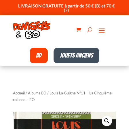
LIVRAISON GRATUITE à partir de 50 € (B) et 70 €
(F)
BD
Jouets anciens
Accueil
/
Albums BD
/ Louis La Guigne N°11 – La Cinquième
colonne – EO