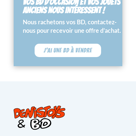
VOS BD D’OCCASION ET VOS JOUETS
ANCIENS NOUS INTÉRESSENT !
Nous rachetons vos BD, contactez-
nous pour recevoir une offre d’achat.
J'ai une BD à vendre