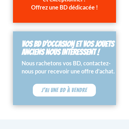
Offrez une BD dédicacée !
VOS BD D’OCCASION ET VOS JOUETS
ANCIENS NOUS INTÉRESSENT !
Nous rachetons vos BD, contactez-
nous pour recevoir une offre d’achat.
J'ai une BD à vendre