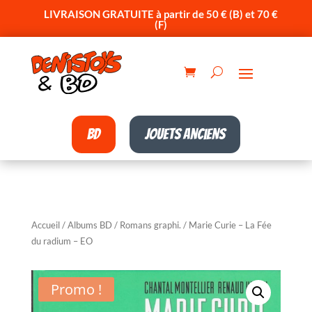
LIVRAISON GRATUITE à partir de 50 € (B) et 70 €
(F)
BD
Jouets anciens
Accueil
/
Albums BD
/
Romans graphi.
/ Marie Curie – La Fée
du radium – EO
Promo !