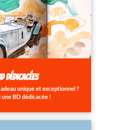
D DÉDICACÉES
 cadeau unique et exceptionnel ?
 une BD dédicacée !