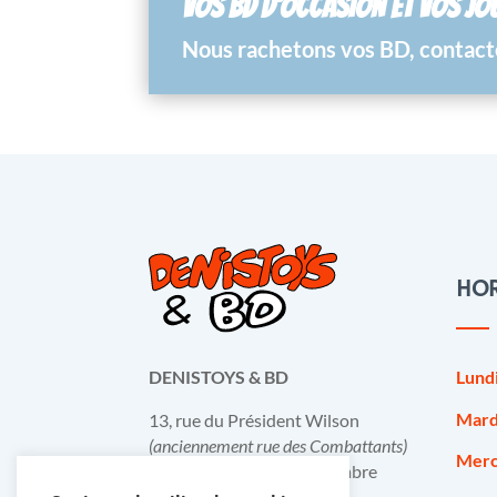
VOS BD D’OCCASION ET VOS JO
Nous rachetons vos BD, contacte
HOR
Lund
DENISTOYS & BD
Mard
13, rue du Président Wilson
(anciennement rue des Combattants)
Merc
B-6031 Monceau-sur-Sambre