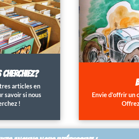
S CHERCHIEZ?
B
res articles en
 savoir si nous
Envie d’offrir un
erchez !
Offrez