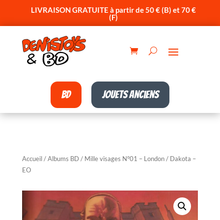
LIVRAISON GRATUITE à partir de 50 € (B) et 70 €
(F)
BD
Jouets anciens
Accueil
/
Albums BD
/ Mille visages N°01 – London / Dakota –
EO