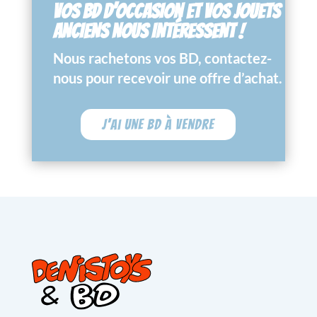
VOS BD D’OCCASION ET VOS JOUETS
ANCIENS NOUS INTÉRESSENT !
Nous rachetons vos BD, contactez-
nous pour recevoir une offre d’achat.
J'ai une BD à vendre