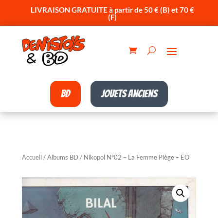
LIVRAISON GRATUITE à partir de 50 € (B) et 70 €
(F)
BD
Jouets anciens
Accueil
/
Albums BD
/ Nikopol N°02 – La Femme Piège – EO