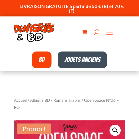
LIVRAISON GRATUITE à partir de 50 € (B) et 70 €
(F)
BD
Jouets anciens
Accueil
/
Albums BD
/
Romans graphi.
/ Open Space N°06 –
EO
Promo !