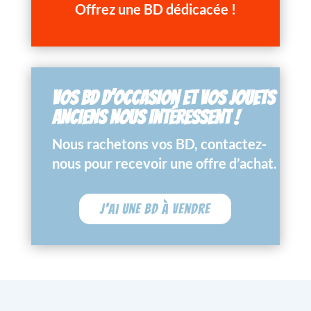
Offrez une BD dédicacée !
VOS BD D’OCCASION ET VOS JOUETS
ANCIENS NOUS INTÉRESSENT !
Nous rachetons vos BD, contactez-
nous pour recevoir une offre d’achat.
J'ai une BD à vendre