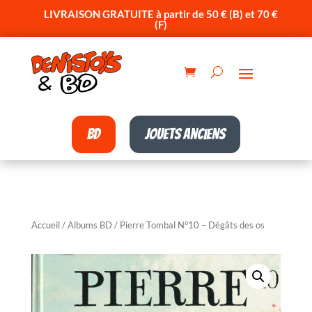
LIVRAISON GRATUITE à partir de 50 € (B) et 70 €
(F)
BD
Jouets anciens
Accueil
/
Albums BD
/ Pierre Tombal N°10 – Dégâts des os