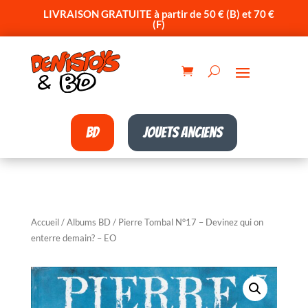
LIVRAISON GRATUITE à partir de 50 € (B) et 70 €
(F)
BD
Jouets anciens
Accueil
/
Albums BD
/ Pierre Tombal N°17 – Devinez qui on
enterre demain? – EO