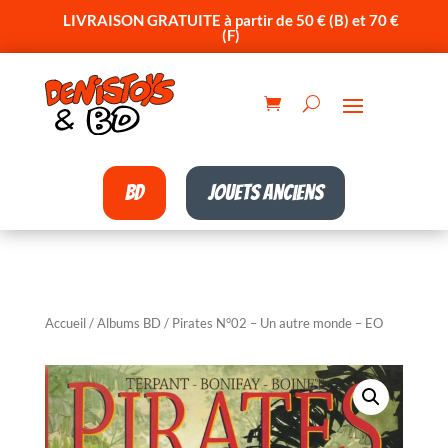
LIVRAISON GRATUITE à partir de 50 € (B) et 70 €
(F)
BD
Jouets anciens
Accueil
/
Albums BD
/ Pirates N°02 – Un autre monde – EO