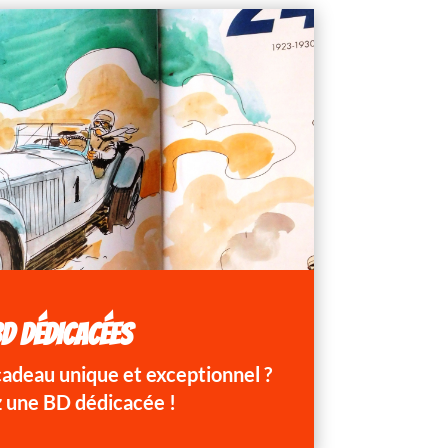
D DÉDICACÉES
 cadeau unique et exceptionnel ?
 une BD dédicacée !