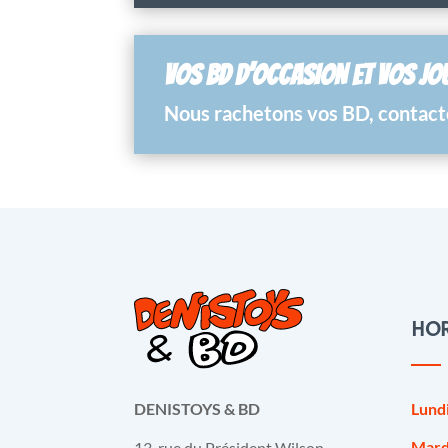
VOS BD D’OCCASION ET VOS JO
Nous rachetons vos BD, contacte
HOR
Lund
DENISTOYS & BD
Mard
13, rue du Président Wilson