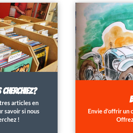
S CHERCHIEZ?
B
res articles en
 savoir si nous
Envie d’offrir un
erchez !
Offrez