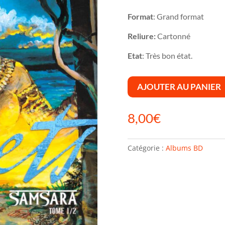
Format
: Grand format
Reliure:
Cartonné
Etat
: Très bon état.
AJOUTER AU PANIER
8,00
€
Catégorie :
Albums BD