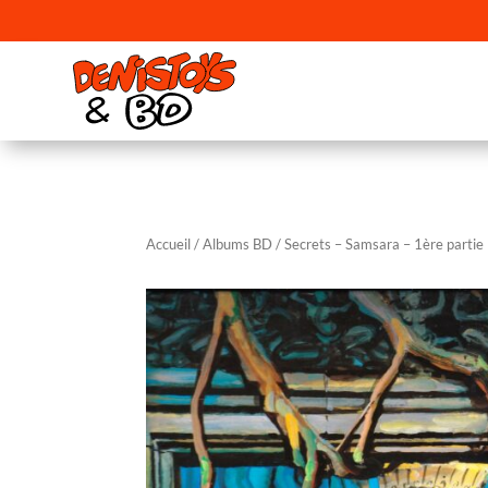
Accueil
/
Albums BD
/ Secrets – Samsara – 1ère partie