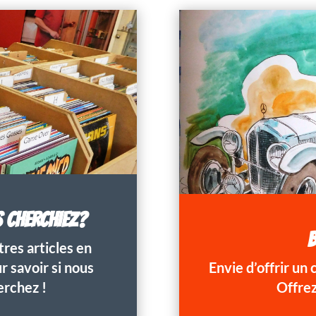
S CHERCHIEZ?
B
res articles en
 savoir si nous
Envie d’offrir un
erchez !
Offrez