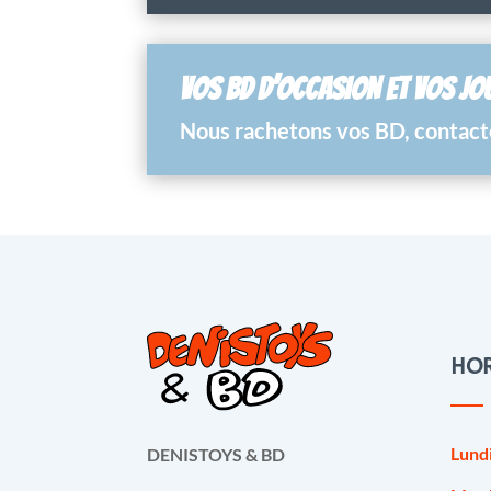
VOS BD D’OCCASION ET VOS JO
Nous rachetons vos BD, contacte
HOR
Lund
DENISTOYS & BD