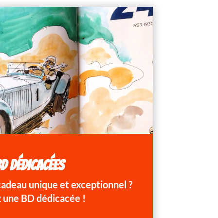
D DÉDICACÉES
 cadeau unique et exceptionnel ?
 une BD dédicacée !