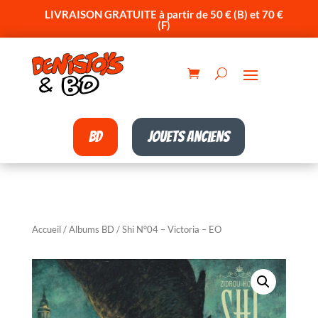
LIVRAISON GRATUITE à partir de 50 € (B) et 70 €
(F)
BD
Jouets anciens
Accueil
/
Albums BD
/ Shi N°04 – Victoria – EO