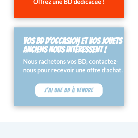
Offrez une BD dédicacée !
VOS BD D’OCCASION ET VOS JOUETS
ANCIENS NOUS INTÉRESSENT !
Nous rachetons vos BD, contactez-
nous pour recevoir une offre d’achat.
J'ai une BD à vendre