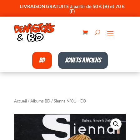
LIVRAISON GRATUITE à partir de 50 € (B) et 70 €
(F)
BD
Jouets anciens
Accueil
/
Albums BD
/ Sienna N°01 – EO