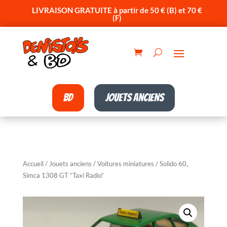
LIVRAISON GRATUITE à partir de 50 € (B) et 70 €
(F)
BD
Jouets anciens
Accueil
/
Jouets anciens
/
Voitures miniatures
/ Solido 60,
Simca 1308 GT “Taxi Radio”