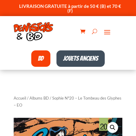
LIVRAISON GRATUITE à partir de 50 € (B) et 70 €
(F)
BD
Jouets anciens
Accueil
/
Albums BD
/ Sophie N°20 – Le Tombeau des Glyphes
– EO