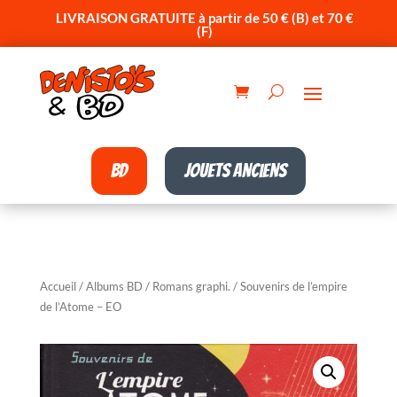
LIVRAISON GRATUITE à partir de 50 € (B) et 70 €
(F)
BD
Jouets anciens
Accueil
/
Albums BD
/
Romans graphi.
/ Souvenirs de l’empire
de l’Atome – EO