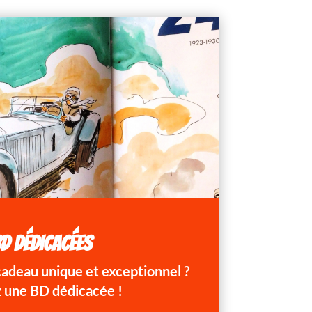
D DÉDICACÉES
 cadeau unique et exceptionnel ?
 une BD dédicacée !