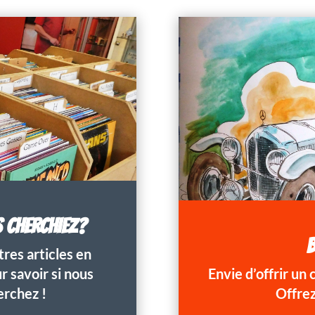
S CHERCHIEZ?
B
res articles en
 savoir si nous
Envie d’offrir un
erchez !
Offrez