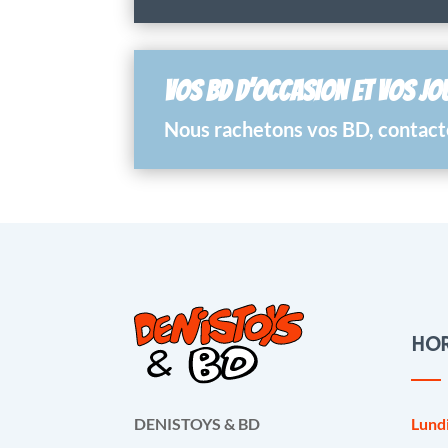
VOS BD D’OCCASION ET VOS JO
Nous rachetons vos BD, contacte
HOR
Lund
DENISTOYS & BD