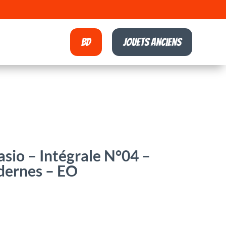
BD
Jouets anciens
asio – Intégrale N°04 –
dernes – EO