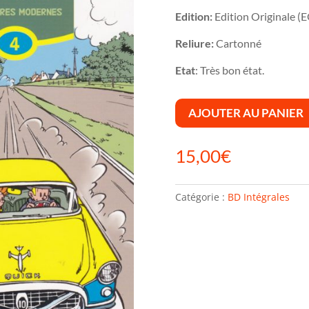
Edition:
Edition Originale (
Reliure:
Cartonné
Etat
: Très bon état.
AJOUTER AU PANIER
15,00
€
Catégorie :
BD Intégrales