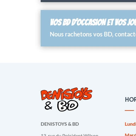
VOS BD D’OCCASION ET VOS JO
Nous rachetons vos BD, contacte
HOR
Lund
DENISTOYS & BD
Mard
13, rue du Président Wilson