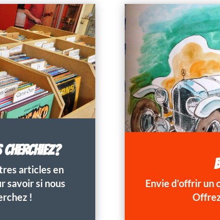
S CHERCHIEZ?
B
res articles en
 savoir si nous
Envie d’offrir un
erchez !
Offrez