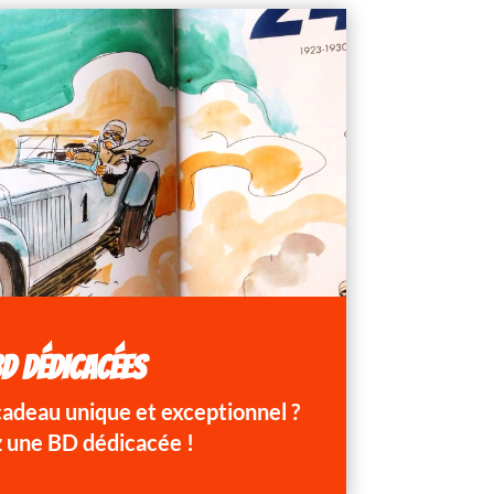
D DÉDICACÉES
 cadeau unique et exceptionnel ?
 une BD dédicacée !