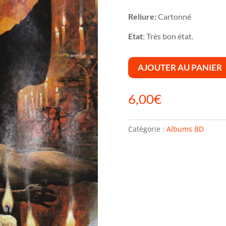
Reliure:
Cartonné
Etat
: Très bon état.
AJOUTER AU PANIER
6,00
€
Catégorie :
Albums BD