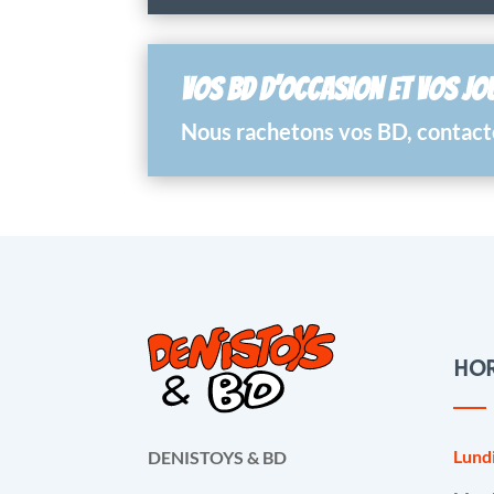
VOS BD D’OCCASION ET VOS JO
Nous rachetons vos BD, contacte
HOR
Lund
DENISTOYS & BD