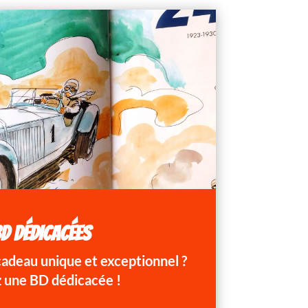
D DÉDICACÉES
 cadeau unique et exceptionnel ?
 une BD dédicacée !