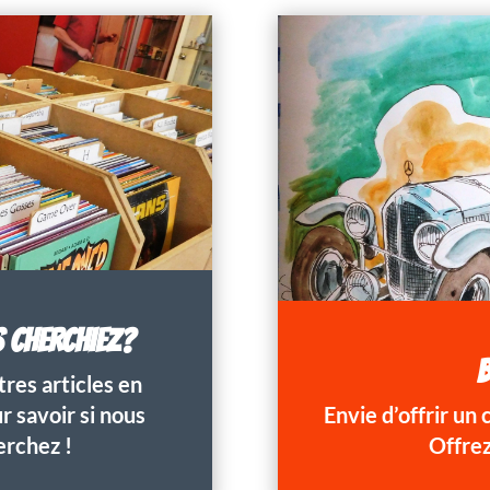
S CHERCHIEZ?
B
res articles en
 savoir si nous
Envie d’offrir un
erchez !
Offrez