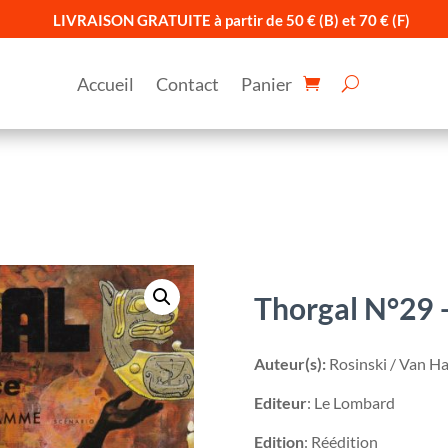
LIVRAISON GRATUITE à partir de 50 € (B) et 70 € (F)
Accueil
Contact
Panier
Thorgal N°29 –
Auteur(s):
Rosinski / Van 
Editeur
: Le Lombard
Edition
: Réédition