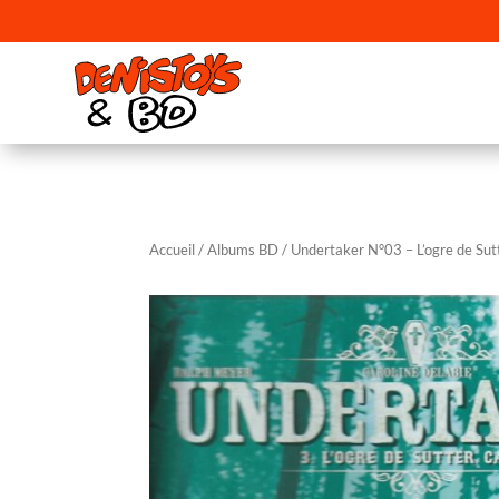
Accueil
/
Albums BD
/ Undertaker N°03 – L’ogre de Su