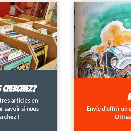
S CHERCHIEZ?
B
res articles en
 savoir si nous
Envie d’offrir un
erchez !
Offrez