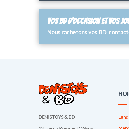
VOS BD D’OCCASION ET VOS JO
Nous rachetons vos BD, contacte
HOR
Lund
DENISTOYS & BD
Mard
13, rue du Président Wilson