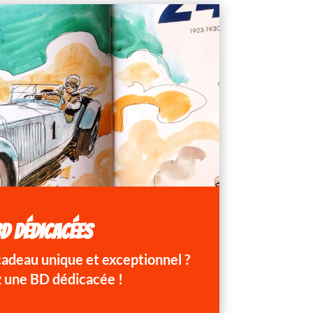
D DÉDICACÉES
 cadeau unique et exceptionnel ?
 une BD dédicacée !