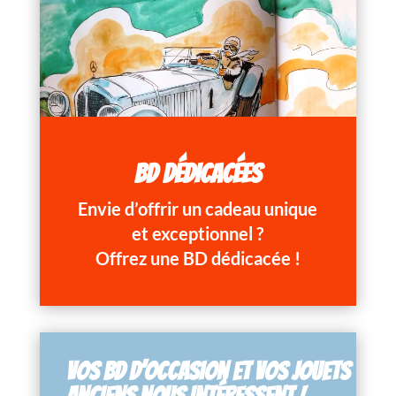
BD DÉDICACÉES
Envie d’offrir un cadeau unique
et exceptionnel ?
Offrez une BD dédicacée !
VOS BD D’OCCASION ET VOS JOUETS