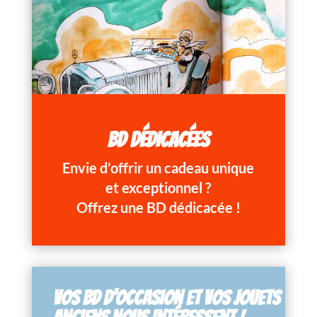
BD DÉDICACÉES
Envie d’offrir un cadeau unique
et exceptionnel ?
Offrez une BD dédicacée !
VOS BD D’OCCASION ET VOS JOUETS