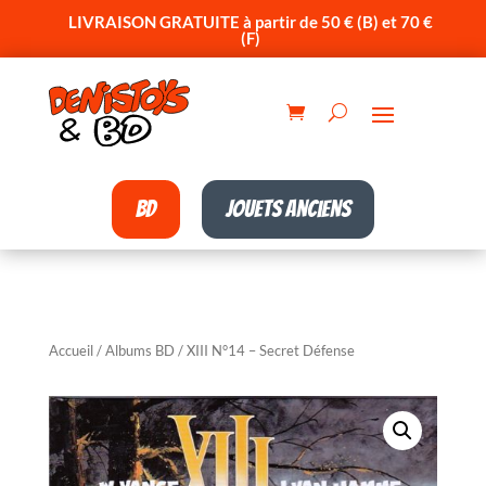
LIVRAISON GRATUITE à partir de 50 € (B) et 70 €
(F)
BD
Jouets anciens
Accueil
/
Albums BD
/ XIII N°14 – Secret Défense