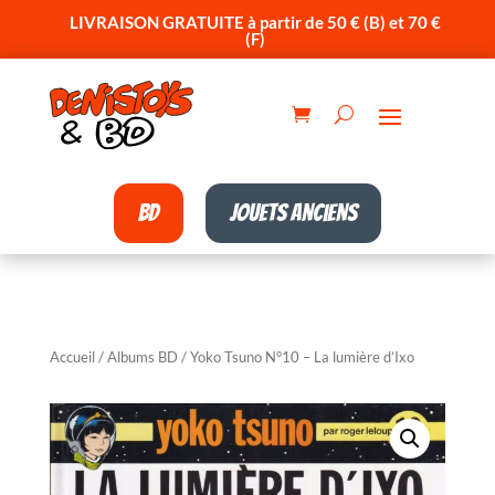
LIVRAISON GRATUITE à partir de 50 € (B) et 70 €
(F)
BD
Jouets anciens
Accueil
/
Albums BD
/ Yoko Tsuno N°10 – La lumière d’Ixo