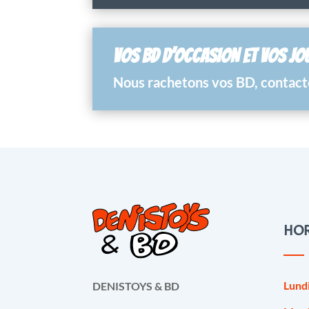
VOS BD D’OCCASION ET VOS JO
Nous rachetons vos BD, contacte
HOR
Lund
DENISTOYS & BD