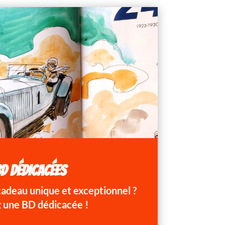
D DÉDICACÉES
 cadeau unique et exceptionnel ?
 une BD dédicacée !