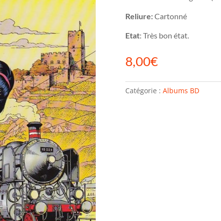
Reliure:
Cartonné
Etat
: Très bon état.
8,00
€
Catégorie :
Albums BD