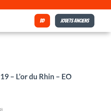
BD
Jouets anciens
9 – L’or du Rhin – EO
O)