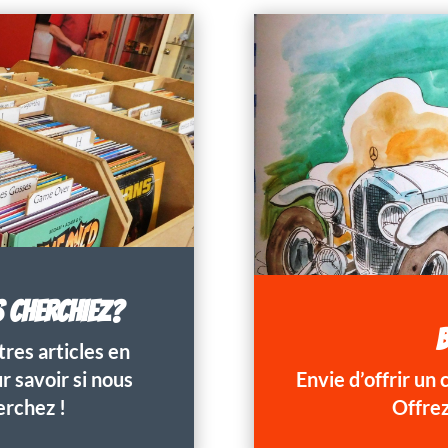
S CHERCHIEZ?
B
res articles en
 savoir si nous
Envie d’offrir un
erchez !
Offrez